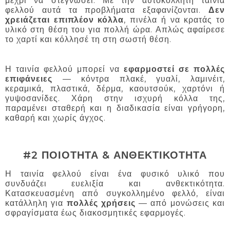
μέχρι να στεγνώσει. Με την αυτοκόλλητη ταινία
φελλού αυτά τα προβλήματα εξαφανίζονται.
Δεν
χρειάζεται επιπλέον κόλλα
, πινέλα ή να κρατάς το
υλικό στη θέση του για πολλή ώρα. Απλώς αφαίρεσε
το χαρτί και κόλλησέ τη στη σωστή θέση.
Η ταινία φελλού μπορεί να
εφαρμοστεί σε πολλές
επιφάνειες
— κόντρα πλακέ, γυαλί, λαμινέιτ,
κεραμικά, πλαστικά, δέρμα, καουτσούκ, χαρτόνι ή
γυψοσανίδες. Χάρη στην ισχυρή κόλλα της,
παραμένει σταθερή και η διαδικασία είναι γρήγορη,
καθαρή και χωρίς άγχος.
#2 ΠΟΙΟΤΗΤΑ & ΑΝΘΕΚΤΙΚΟΤΗΤΑ
Η ταινία φελλού είναι ένα φυσικό υλικό που
συνδυάζει ευελιξία και ανθεκτικότητα.
Κατασκευασμένη από συγκολλημένο φελλό, είναι
κατάλληλη για
πολλές χρήσεις
— από μονώσεις και
σφραγίσματα έως διακοσμητικές εφαρμογές.