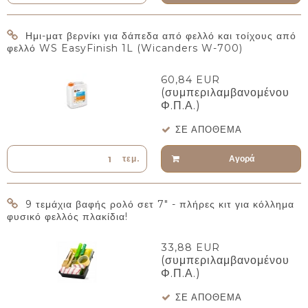
Ημι-ματ βερνίκι για δάπεδα από φελλό και τοίχους από
φελλό WS EasyFinish 1L (Wicanders W-700)
60,84 EUR
(συμπεριλαμβανομένου
Φ.Π.Α.)
ΣΕ ΑΠΌΘΕΜΑ
Αγορά
τεμ.
9 τεμάχια βαφής ρολό σετ 7" - πλήρες κιτ για κόλλημα
φυσικό φελλός πλακίδια!
33,88 EUR
(συμπεριλαμβανομένου
Φ.Π.Α.)
ΣΕ ΑΠΌΘΕΜΑ