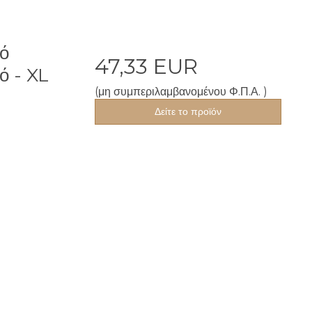
ό
47,33 EUR
ό - XL
(μη συμπεριλαμβανομένου Φ.Π.Α. )
Δείτε το προϊόν