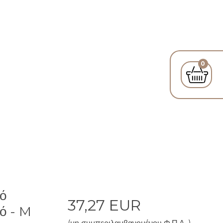
0
ό
37,27 EUR
ό - M