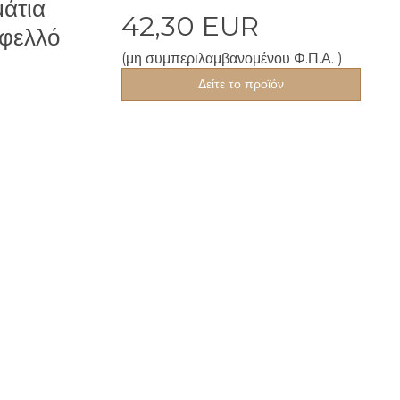
άτια
42,30 EUR
 φελλό
(μη συμπεριλαμβανομένου Φ.Π.Α. )
Δείτε το προϊόν