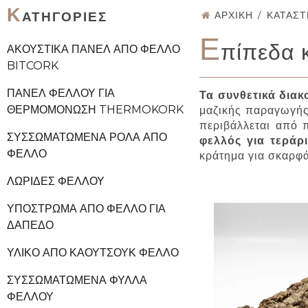
Κ
ΑΤΗΓΟΡΊΕΣ
ΑΡΧΙΚΉ
/
ΚΑΤΆΣ
Ε
πίπεδα 
ΑΚΟΥΣΤΙΚΆ ΠΆΝΕΛ ΑΠΌ ΦΕΛΛΌ
BITCORK
ΠΆΝΕΛ ΦΕΛΛΟΎ ΓΙΑ
Τα συνθετικά διακ
ΘΕΡΜΟΜΌΝΩΣΗ THERMOKORK
μαζικής παραγωγής,
περιβάλλεται από π
ΣΥΣΣΩΜΑΤΩΜΈΝΑ ΡΟΛΆ ΑΠΌ
φελλός για τεράρ
ΦΕΛΛΌ
κράτημα για σκαρφά
ΛΩΡΊΔΕΣ ΦΕΛΛΟΎ
ΥΠΌΣΤΡΩΜΑ ΑΠΌ ΦΕΛΛΌ ΓΙΑ
ΔΆΠΕΔΟ
ΥΛΙΚΌ ΑΠΌ ΚΑΟΥΤΣΟΎΚ ΦΕΛΛΌ
ΣΥΣΣΩΜΑΤΩΜΈΝΑ ΦΎΛΛΑ
ΦΕΛΛΟΎ