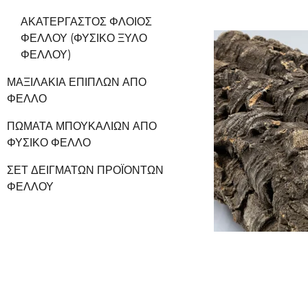
ΑΚΑΤΈΡΓΑΣΤΟΣ ΦΛΟΙΌΣ
ΦΕΛΛΟΎ (ΦΥΣΙΚΌ ΞΎΛΟ
ΦΕΛΛΟΎ)
ΜΑΞΙΛΆΚΙΑ ΕΠΊΠΛΩΝ ΑΠΌ
ΦΕΛΛΌ
ΠΏΜΑΤΑ ΜΠΟΥΚΑΛΙΏΝ ΑΠΌ
ΦΥΣΙΚΌ ΦΕΛΛΌ
ΣΕΤ ΔΕΙΓΜΆΤΩΝ ΠΡΟΪΌΝΤΩΝ
ΦΕΛΛΟΎ