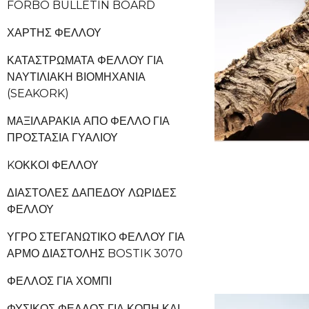
FORBO BULLETIN BOARD
ΧΆΡΤΗΣ ΦΕΛΛΟΎ
ΚΑΤΑΣΤΡΏΜΑΤΑ ΦΕΛΛΟΎ ΓΙΑ
ΝΑΥΤΙΛΙΑΚΉ ΒΙΟΜΗΧΑΝΊΑ
(SEAKORK)
ΜΑΞΙΛΑΡΆΚΙΑ ΑΠΌ ΦΕΛΛΌ ΓΙΑ
ΠΡΟΣΤΑΣΊΑ ΓΥΑΛΙΟΎ
KΌΚΚΟΙ ΦΕΛΛΟΎ
ΔΙΑΣΤΟΛΈΣ ΔΑΠΈΔΟΥ ΛΩΡΊΔΕΣ
ΦΕΛΛΟΎ
ΥΓΡΌ ΣΤΕΓΑΝΩΤΙΚΌ ΦΕΛΛΟΎ ΓΙΑ
ΑΡΜΌ ΔΙΑΣΤΟΛΉΣ BOSTIK 3070
ΦΕΛΛΌΣ ΓΙΑ ΧΌΜΠΙ
ΦΥΣΙΚΌΣ ΦΕΛΛΌΣ ΓΙΑ ΚΟΠΉ ΚΑΙ