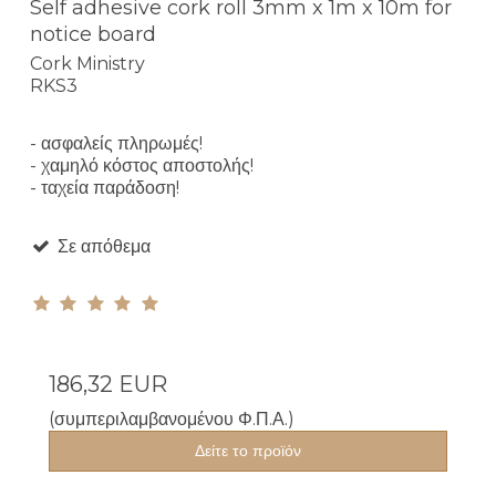
Self adhesive cork roll 3mm x 1m x 10m for
notice board
Cork Ministry
RKS3
- ασφαλείς πληρωμές!
- χαμηλό κόστος αποστολής!
- ταχεία παράδοση!
Σε απόθεμα
186,32 EUR
(συμπεριλαμβανομένου Φ.Π.Α.)
Δείτε το προϊόν