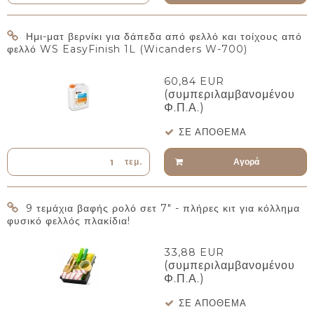
Ημι-ματ βερνίκι για δάπεδα από φελλό και τοίχους από
φελλό WS EasyFinish 1L (Wicanders W-700)
60,84 EUR
(συμπεριλαμβανομένου
Φ.Π.Α.)
ΣΕ ΑΠΌΘΕΜΑ
Αγορά
τεμ.
9 τεμάχια βαφής ρολό σετ 7" - πλήρες κιτ για κόλλημα
φυσικό φελλός πλακίδια!
33,88 EUR
(συμπεριλαμβανομένου
Φ.Π.Α.)
ΣΕ ΑΠΌΘΕΜΑ