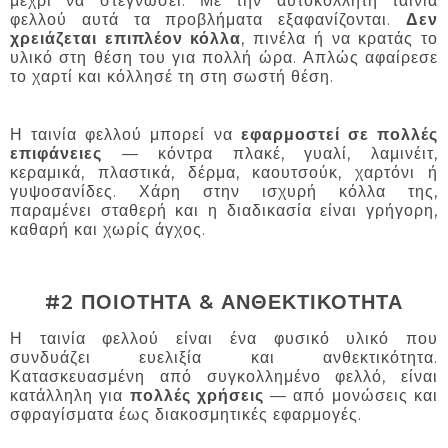
μέχρι να στεγνώσει. Με την αυτοκόλλητη ταινία
φελλού αυτά τα προβλήματα εξαφανίζονται.
Δεν
χρειάζεται επιπλέον κόλλα
, πινέλα ή να κρατάς το
υλικό στη θέση του για πολλή ώρα. Απλώς αφαίρεσε
το χαρτί και κόλλησέ τη στη σωστή θέση.
Η ταινία φελλού μπορεί να
εφαρμοστεί σε πολλές
επιφάνειες
— κόντρα πλακέ, γυαλί, λαμινέιτ,
κεραμικά, πλαστικά, δέρμα, καουτσούκ, χαρτόνι ή
γυψοσανίδες. Χάρη στην ισχυρή κόλλα της,
παραμένει σταθερή και η διαδικασία είναι γρήγορη,
καθαρή και χωρίς άγχος.
#2 ΠΟΙΟΤΗΤΑ & ΑΝΘΕΚΤΙΚΟΤΗΤΑ
Η ταινία φελλού είναι ένα φυσικό υλικό που
συνδυάζει ευελιξία και ανθεκτικότητα.
Κατασκευασμένη από συγκολλημένο φελλό, είναι
κατάλληλη για
πολλές χρήσεις
— από μονώσεις και
σφραγίσματα έως διακοσμητικές εφαρμογές.