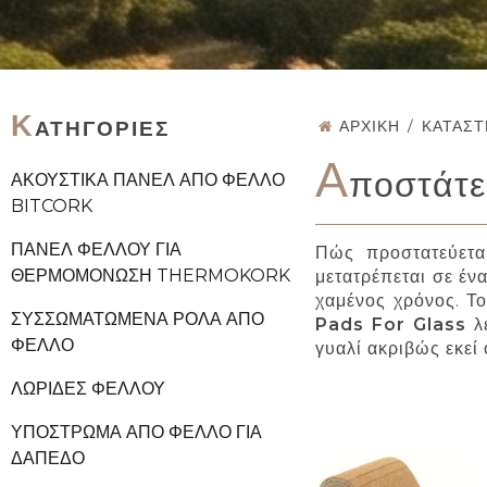
Κ
ΑΤΗΓΟΡΊΕΣ
ΑΡΧΙΚΉ
/
ΚΑΤΆΣ
Α
ποστάτε
ΑΚΟΥΣΤΙΚΆ ΠΆΝΕΛ ΑΠΌ ΦΕΛΛΌ
BITCORK
ΠΆΝΕΛ ΦΕΛΛΟΎ ΓΙΑ
Πώς προστατεύετα
ΘΕΡΜΟΜΌΝΩΣΗ THERMOKORK
μετατρέπεται σε έν
χαμένος χρόνος. Το
ΣΥΣΣΩΜΑΤΩΜΈΝΑ ΡΟΛΆ ΑΠΌ
Pads For Glass
λε
ΦΕΛΛΌ
γυαλί ακριβώς εκεί
ΛΩΡΊΔΕΣ ΦΕΛΛΟΎ
ΥΠΌΣΤΡΩΜΑ ΑΠΌ ΦΕΛΛΌ ΓΙΑ
ΔΆΠΕΔΟ