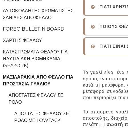
ΓΙΑΤΙ ΧΡΗΣ
ΑΥΤΟΚΌΛΛΗΤΕΣ ΧΡΩΜΑΤΙΣΤΈΣ
ΣΑΝΊΔΕΣ ΑΠΌ ΦΕΛΛΌ
ΠΟΙΟΥΣ ΦΕ
FORBO BULLETIN BOARD
ΧΆΡΤΗΣ ΦΕΛΛΟΎ
ΓΙΑΤΙ ΕΙΝΑ
ΚΑΤΑΣΤΡΏΜΑΤΑ ΦΕΛΛΟΎ ΓΙΑ
ΝΑΥΤΙΛΙΑΚΉ ΒΙΟΜΗΧΑΝΊΑ
(SEAKORK)
Το γυαλί είναι ένα
ΜΑΞΙΛΑΡΆΚΙΑ ΑΠΌ ΦΕΛΛΌ ΓΙΑ
δρόμο, ένα απότομ
ΠΡΟΣΤΑΣΊΑ ΓΥΑΛΙΟΎ
κατά τη μεταφορά, 
μεταφορά συνοδεύε
ΑΠΟΣΤΆΤΕΣ ΦΕΛΛΟΎ ΣΕ
που περιορίζει την
ΡΟΛΌ
Το σπασμένο γυαλί
ΑΠΟΣΤΆΤΕΣ ΦΕΛΛΟΎ ΣΕ
αποστολής, διαχεί
ΡΟΛΌ ΜΕ LOWTACK
πελάτη. Η
σωστή π