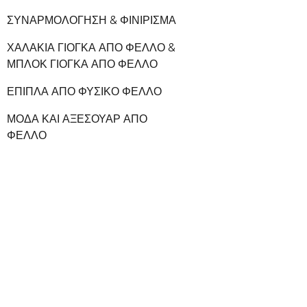
ΣΥΝΑΡΜΟΛΌΓΗΣΗ & ΦΙΝΊΡΙΣΜΑ
ΧΑΛΆΚΙΑ ΓΙΌΓΚΑ ΑΠΌ ΦΕΛΛΌ &
ΜΠΛΟΚ ΓΙΌΓΚΑ ΑΠΌ ΦΕΛΛΌ
ΈΠΙΠΛΑ ΑΠΌ ΦΥΣΙΚΌ ΦΕΛΛΌ
ΜΌΔΑ ΚΑΙ ΑΞΕΣΟΥΆΡ ΑΠΌ
ΦΕΛΛΌ
ΠΑΡΘΈΝΟΣ ΦΕΛΛΌΣ
ΜΑΞΙΛΆΚΙΑ ΕΠΊΠΛΩΝ ΑΠΌ
ΦΕΛΛΌ
ΠΏΜΑΤΑ ΜΠΟΥΚΑΛΙΏΝ ΑΠΌ
ΦΥΣΙΚΌ ΦΕΛΛΌ
ΣΕΤ ΔΕΙΓΜΆΤΩΝ ΠΡΟΪΌΝΤΩΝ
ΦΕΛΛΟΎ