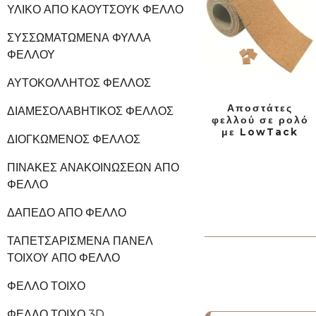
ΥΛΙΚΌ ΑΠΌ ΚΑΟΥΤΣΟΎΚ ΦΕΛΛΌ
ΣΥΣΣΩΜΑΤΩΜΈΝΑ ΦΎΛΛΑ
ΦΕΛΛΟΎ
ΑΥΤΟΚΌΛΛΗΤΟΣ ΦΕΛΛΌΣ
Αποστάτες
ΔΙΑΜΕΣΟΛΑΒΗΤΙΚΌΣ ΦΕΛΛΌΣ
φελλού σε ρολό
με LowTack
ΔΙΟΓΚΩΜΈΝΟΣ ΦΕΛΛΌΣ
ΠΊΝΑΚΕΣ ΑΝΑΚΟΙΝΏΣΕΩΝ ΑΠΌ
ΦΕΛΛΌ
ΔΆΠΕΔΟ ΑΠΌ ΦΕΛΛΌ
ΤΑΠΕΤΣΑΡΙΣΜΈΝΑ ΠΆΝΕΛ
ΤΟΊΧΟΥ ΑΠΌ ΦΕΛΛΌ
ΦΕΛΛΌ ΤΟΊΧΟ
ΦΕΛΛΌ ΤΟΊΧΟ 3D