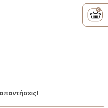
0
.
 απαντήσεις!