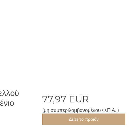
ελλού
77,97 EUR
ένιο
(μη συμπεριλαμβανομένου Φ.Π.Α. )
Δείτε το προϊόν