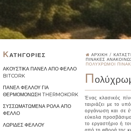
Κ
ΑΤΗΓΟΡΊΕΣ
ΑΡΧΙΚΉ
/
ΚΑΤΆΣ
ΠΊΝΑΚΕΣ ΑΝΑΚΟΙΝΏ
ΠΟΛΎΧΡΩΜΟΙ ΠΊΝΑΚ
ΑΚΟΥΣΤΙΚΆ ΠΆΝΕΛ ΑΠΌ ΦΕΛΛΌ
Π
BITCORK
ολύχρωμ
ΠΆΝΕΛ ΦΕΛΛΟΎ ΓΙΑ
ΘΕΡΜΟΜΌΝΩΣΗ THERMOKORK
Ένας κλασικός πίν
ταιριάζει με το υπ
ΣΥΣΣΩΜΑΤΩΜΈΝΑ ΡΟΛΆ ΑΠΌ
οργάνωση και σε 
ΦΕΛΛΌ
εύκολα προσβάσιμα,
το εργαστήριο ή το
ΛΩΡΊΔΕΣ ΦΕΛΛΟΎ
από τη φθορά της κ