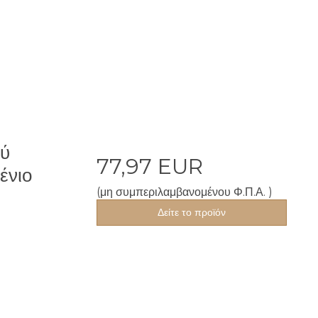
ού
77,97 EUR
ένιο
(μη συμπεριλαμβανομένου Φ.Π.Α. )
Δείτε το προϊόν