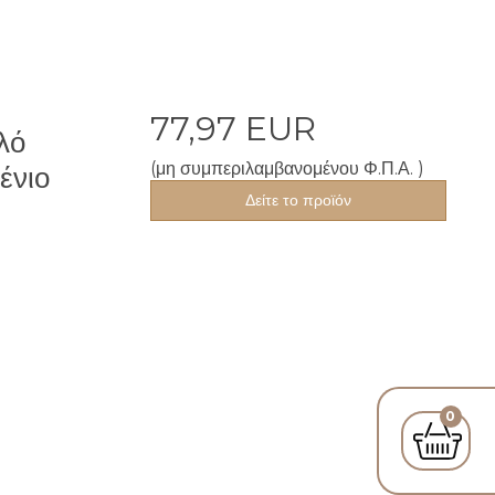
77,97 EUR
λό
(μη συμπεριλαμβανομένου Φ.Π.Α. )
ένιο
Δείτε το προϊόν
0