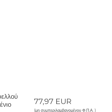
φελλού
77,97 EUR
ένιο
(μη συμπεριλαμβανομένου Φ.Π.Α. )