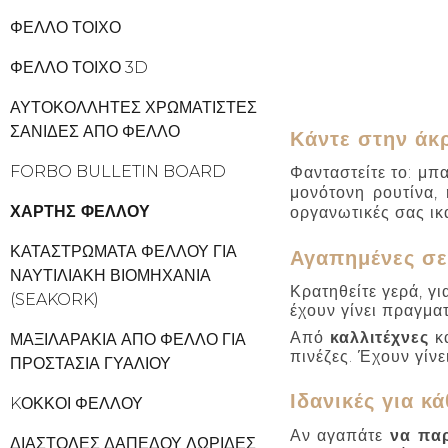
ΦΕΛΛΌ ΤΟΊΧΟ
ΦΕΛΛΌ ΤΟΊΧΟ 3D
ΑΥΤΟΚΌΛΛΗΤΕΣ ΧΡΩΜΑΤΙΣΤΈΣ
ΣΑΝΊΔΕΣ ΑΠΌ ΦΕΛΛΌ
Κάντε στην άκ
FORBO BULLETIN BOARD
Φανταστείτε το: μπα
μονότονη ρουτίνα,
ΧΆΡΤΗΣ ΦΕΛΛΟΎ
οργανωτικές σας ικ
ΚΑΤΑΣΤΡΏΜΑΤΑ ΦΕΛΛΟΎ ΓΙΑ
Αγαπημένες σε 
ΝΑΥΤΙΛΙΑΚΉ ΒΙΟΜΗΧΑΝΊΑ
Κρατηθείτε γερά, γ
(SEAKORK)
έχουν γίνει πραγμα
Από
καλλιτέχνες
κ
ΜΑΞΙΛΑΡΆΚΙΑ ΑΠΌ ΦΕΛΛΌ ΓΙΑ
πινέζες. Έχουν γίν
ΠΡΟΣΤΑΣΊΑ ΓΥΑΛΙΟΎ
Ιδανικές για κ
KΌΚΚΟΙ ΦΕΛΛΟΎ
Αν αγαπάτε
να πα
ΔΙΑΣΤΟΛΈΣ ΔΑΠΈΔΟΥ ΛΩΡΊΔΕΣ