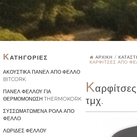
Κ
ΑΤΗΓΟΡΊΕΣ
ΑΡΧΙΚΉ
/
ΚΑΤΆΣ
ΚΑΡΦΊΤΣΕΣ ΑΠΌ ΦΕΛ
ΑΚΟΥΣΤΙΚΆ ΠΆΝΕΛ ΑΠΌ ΦΕΛΛΌ
BITCORK
Κ
αρφίτσες
ΠΆΝΕΛ ΦΕΛΛΟΎ ΓΙΑ
τμχ.
ΘΕΡΜΟΜΌΝΩΣΗ THERMOKORK
ΣΥΣΣΩΜΑΤΩΜΈΝΑ ΡΟΛΆ ΑΠΌ
ΦΕΛΛΌ
ΛΩΡΊΔΕΣ ΦΕΛΛΟΎ