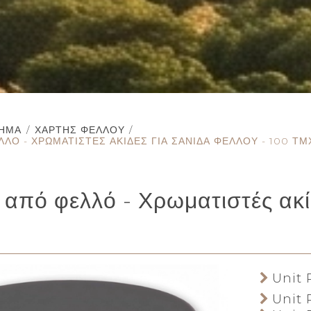
ΤΗΜΑ
/
ΧΆΡΤΗΣ ΦΕΛΛΟΎ
/
ΛΌ - ΧΡΩΜΑΤΙΣΤΈΣ ΑΚΊΔΕΣ ΓΙΑ ΣΑΝΊΔΑ ΦΕΛΛΟΎ - 100 ΤΜ
 από φελλό - Χρωματιστές ακί
Unit P
Unit P