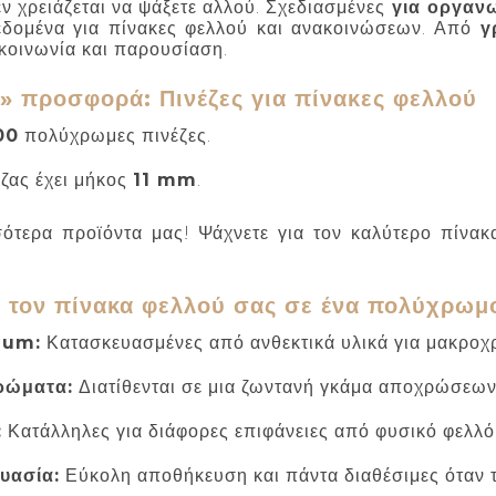
εν χρειάζεται να ψάξετε αλλού. Σχεδιασμένες
για οργαν
εδομένα για πίνακες φελλού και ανακοινώσεων. Από
γ
κοινωνία και παρουσίαση.
ή» προσφορά: Πινέζες για πίνακες φελλού
00
πολύχρωμες πινέζες.
έζας έχει μήκος
11 mm
.
ότερα προϊόντα μας! Ψάχνετε για τον καλύτερο πίνα
τον πίνακα φελλού σας σε ένα πολύχρωμο 
ium:
Κατασκευασμένες από ανθεκτικά υλικά για μακροχ
ρώματα:
Διατίθενται σε μια ζωντανή γκάμα αποχρώσεων, 
:
Κατάλληλες για διάφορες επιφάνειες από φυσικό φελλό 
υασία:
Εύκολη αποθήκευση και πάντα διαθέσιμες όταν τι