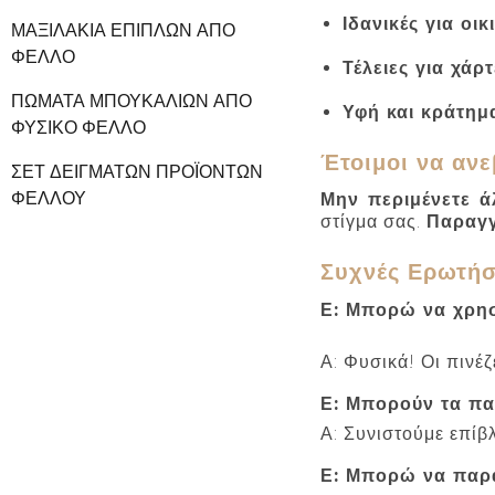
Ιδανικές για οικ
ΜΑΞΙΛΆΚΙΑ ΕΠΊΠΛΩΝ ΑΠΌ
ΦΕΛΛΌ
Τέλειες για χάρτ
ΠΏΜΑΤΑ ΜΠΟΥΚΑΛΙΏΝ ΑΠΌ
Υφή και κράτημ
ΦΥΣΙΚΌ ΦΕΛΛΌ
Έτοιμοι να αν
ΣΕΤ ΔΕΙΓΜΆΤΩΝ ΠΡΟΪΌΝΤΩΝ
ΦΕΛΛΟΎ
Μην περιμένετε ά
στίγμα σας.
Παραγγ
Συχνές Ερωτήσ
Ε: Μπορώ να χρησι
Α: Φυσικά! Οι πινέζ
Ε: Μπορούν τα παι
Α: Συνιστούμε επίβ
Ε: Μπορώ να παρα