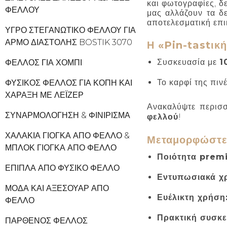
και φωτογραφίες, δ
ΦΕΛΛΟΎ
μας αλλάζουν τα δ
αποτελεσματική επι
ΥΓΡΌ ΣΤΕΓΑΝΩΤΙΚΌ ΦΕΛΛΟΎ ΓΙΑ
ΑΡΜΌ ΔΙΑΣΤΟΛΉΣ BOSTIK 3070
Η «Pin-tastικ
Συσκευασία με
1
ΦΕΛΛΌΣ ΓΙΑ ΧΌΜΠΙ
Το καρφί της πιν
ΦΥΣΙΚΌΣ ΦΕΛΛΌΣ ΓΙΑ ΚΟΠΉ ΚΑΙ
ΧΆΡΑΞΗ ΜΕ ΛΈΙΖΕΡ
Ανακαλύψτε περισσ
ΣΥΝΑΡΜΟΛΌΓΗΣΗ & ΦΙΝΊΡΙΣΜΑ
φελλού
!
ΧΑΛΆΚΙΑ ΓΙΌΓΚΑ ΑΠΌ ΦΕΛΛΌ &
Μεταμορφώστε 
ΜΠΛΟΚ ΓΙΌΓΚΑ ΑΠΌ ΦΕΛΛΌ
Ποιότητα prem
ΈΠΙΠΛΑ ΑΠΌ ΦΥΣΙΚΌ ΦΕΛΛΌ
Εντυπωσιακά χ
ΜΌΔΑ ΚΑΙ ΑΞΕΣΟΥΆΡ ΑΠΌ
Ευέλικτη χρήση
ΦΕΛΛΌ
Πρακτική συσκε
ΠΑΡΘΈΝΟΣ ΦΕΛΛΌΣ