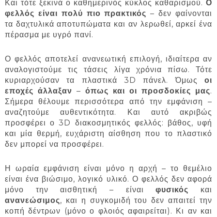
Και τότε ξεκινά ο καθημερινός κύκλος καθαρισμού.
Ο
φελλός είναι πολύ πιο πρακτικός
– δεν φαίνονται
τα δαχτυλικά αποτυπώματα και αν λερωθεί, αρκεί ένα
πέρασμα με υγρό πανί.
Ο φελλός αποτελεί ανανεωτική επιλογή, ιδιαίτερα αν
αναλογιστούμε τις τάσεις λίγα χρόνια πίσω. Τότε
κυριαρχούσαν τα πλαστικά 3D πάνελ. Όμως
οι
εποχές άλλαξαν
–
όπως και οι προσδοκίες μας
.
Σήμερα θέλουμε περισσότερα από την εμφάνιση –
αναζητούμε αυθεντικότητα. Και αυτό ακριβώς
προσφέρει ο 3D διακοσμητικός φελλός: βάθος, υφή
και μία θερμή, ευχάριστη αίσθηση που το πλαστικό
δεν μπορεί να προσφέρει.
Η ωραία εμφάνιση είναι μόνο η αρχή – το θεμέλιο
είναι ένα βιώσιμο, λογικό υλικό. Ο φελλός δεν αφορά
μόνο την αισθητική – είναι
φυσικός
και
ανανεώσιμος
, και η συγκομιδή του δεν απαιτεί την
κοπή δέντρων (μόνο ο φλοιός αφαιρείται). Κι αν και