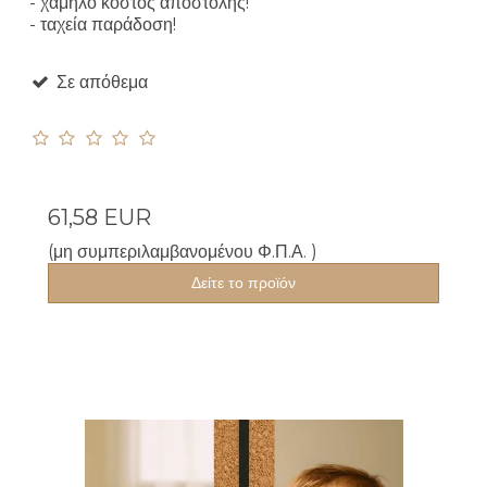
- χαμηλό κόστος αποστολής!
- ταχεία παράδοση!
Σε απόθεμα
61,58 EUR
(μη συμπεριλαμβανομένου Φ.Π.Α. )
Δείτε το προϊόν