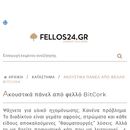
/
/
ΑΡΧΙΚΉ
ΚΑΤΆΣΤΗΜΑ
ΑΚΟΥΣΤΙΚΆ ΠΆΝΕΛ ΑΠΌ ΦΕΛΛΌ
BITCORK
Α
κουστικά πάνελ από φελλό BitCork
Ψάχνετε για υλικό ηχομόνωσης; Κανένα πρόβλημα.
Το διαδίκτυο είναι γεμάτο αφρούς, στρώματα και κάθε
είδους αποκαλούμενες “θαυματουργές” λύσεις. Αλλά
το να βρείτε πραγματικά κάτι που να λειτουργεί… ε,