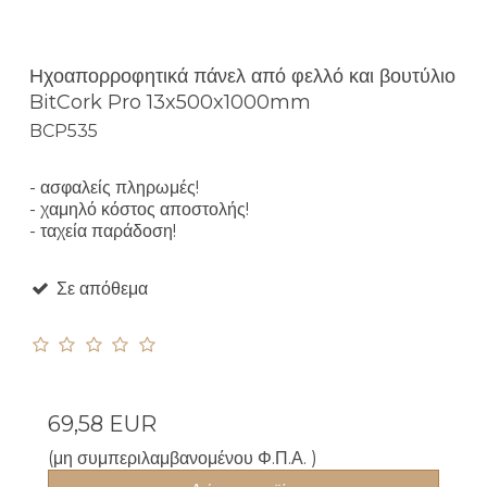
Ηχοαπορροφητικά πάνελ από φελλό και βουτύλιο
BitCork Pro 13x500x1000mm
BCP535
- ασφαλείς πληρωμές!
- χαμηλό κόστος αποστολής!
- ταχεία παράδοση!
Σε απόθεμα
69,58 EUR
(μη συμπεριλαμβανομένου Φ.Π.Α. )