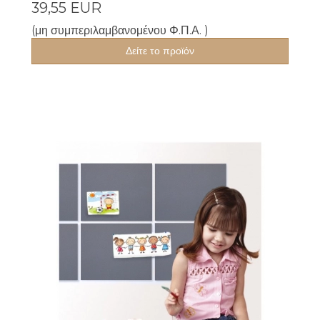
39,55 EUR
(μη συμπεριλαμβανομένου Φ.Π.Α. )
Δείτε το προϊόν