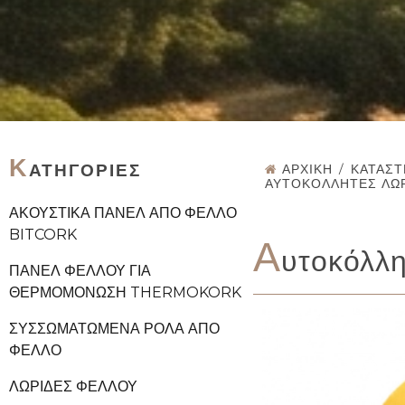
Κ
ΑΤΗΓΟΡΊΕΣ
ΑΡΧΙΚΉ
/
ΚΑΤΆΣ
ΑΥΤΟΚΌΛΛΗΤΕΣ ΛΩ
ΑΚΟΥΣΤΙΚΆ ΠΆΝΕΛ ΑΠΌ ΦΕΛΛΌ
BITCORK
Α
υτοκόλλ
ΠΆΝΕΛ ΦΕΛΛΟΎ ΓΙΑ
ΘΕΡΜΟΜΌΝΩΣΗ THERMOKORK
ΣΥΣΣΩΜΑΤΩΜΈΝΑ ΡΟΛΆ ΑΠΌ
ΦΕΛΛΌ
ΛΩΡΊΔΕΣ ΦΕΛΛΟΎ