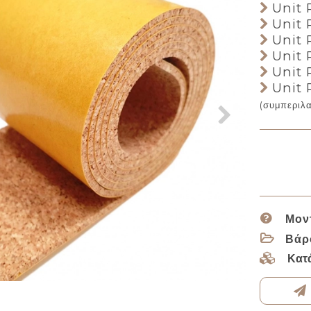
Unit P
Unit P
Unit 
Unit 
Unit 
Unit 
(συμπεριλ
Μον
Βάρ
Κατ