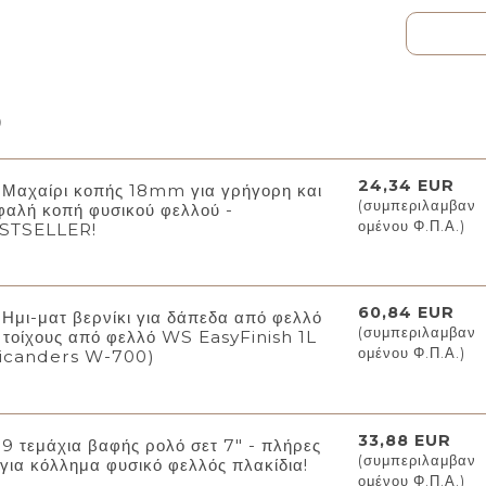
ρ
24,34 EUR
Μαχαίρι κοπής 18mm για γρήγορη και
(συμπεριλαμβαν
φαλή κοπή φυσικού φελλού -
ομένου Φ.Π.Α.)
STSELLER!
60,84 EUR
Ημι-ματ βερνίκι για δάπεδα από φελλό
(συμπεριλαμβαν
ι τοίχους από φελλό WS EasyFinish 1L
ομένου Φ.Π.Α.)
icanders W-700)
33,88 EUR
9 τεμάχια βαφής ρολό σετ 7" - πλήρες
(συμπεριλαμβαν
 για κόλλημα φυσικό φελλός πλακίδια!
ομένου Φ.Π.Α.)