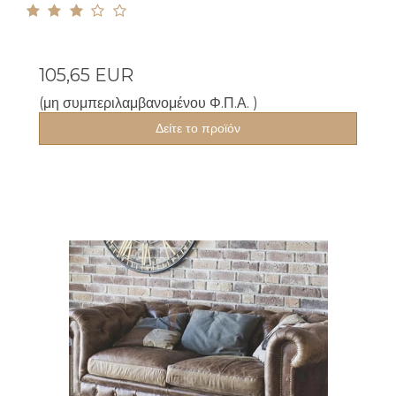
105,65 EUR
(μη συμπεριλαμβανομένου Φ.Π.Α. )
Δείτε το προϊόν