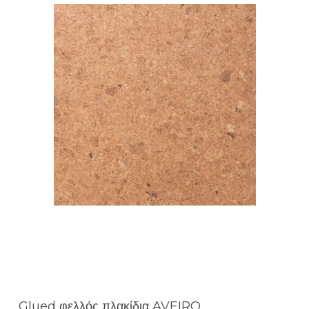
Glued φελλός πλακίδια AVEIRO