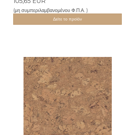
105,65 EUR
(μη συμπεριλαμβανομένου Φ.Π.Α. )
Δείτε το προϊόν