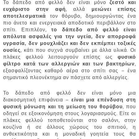
Το δάπεδο από φελλό δεν είναι μόνο
ζεστό και
ευχάριστο στην αφή
, αλλά
μειώνει επίσης
αποτελεσματικά
τον θόρυβο, δημιουργώντας ένα
πιο άνετο και ενεργειακά αποδοτικό περιβάλλον στο
σπίτι. Επιπλέον,
το δάπεδο από φελλό είναι
απόλυτα ασφαλές για την υγεία, δεν απορροφά
υγρασία, δεν μουχλιάζει και δεν εκπέμπει τοξικές
ουσίες
, κάτι που συχνά συμβαίνει με άλλα υλικά. Οι
πλάκες φελλού λειτουργούν επίσης ως
φυσικό
φίλτρο κατά των αλλεργιών και των βακτηρίων
,
εξασφαλίζοντας καθαρό αέρα στο σπίτι σας – ένα
σημαντικό πλεονέκτημα αν πάσχετε από αλλεργίες.
Το δάπεδο από φελλό δεν είναι μόνο μια
διακοσμητική επιφάνεια –
είναι μια επένδυση στη
φυσική μόνωση και τη μείωση του θορύβου
, που
οδηγεί σε εξοικονόμηση στους λογαριασμούς. Είτε οι
πλάκες φελλού τοποθετούνται στο σαλόνι, στην
κουζίνα ή σε άλλους χώρους του σπιτιού, η
ανθεκτικότητα και η μοναδική γοητεία τους θα