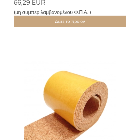
66,29 EUR
(μη συμπεριλαμβανομένου Φ.Π.Α. )
Δείτε το προϊόν