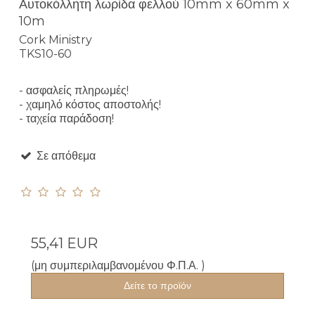
Αυτοκόλλητη λωρίδα φελλού 10mm x 60mm x
10m
Cork Ministry
TKS10-60
- ασφαλείς πληρωμές!
- χαμηλό κόστος αποστολής!
- ταχεία παράδοση!
Σε απόθεμα
55,41 EUR
(μη συμπεριλαμβανομένου Φ.Π.Α. )
Δείτε το προϊόν