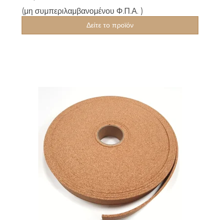
(μη συμπεριλαμβανομένου Φ.Π.Α. )
Δείτε το προϊόν