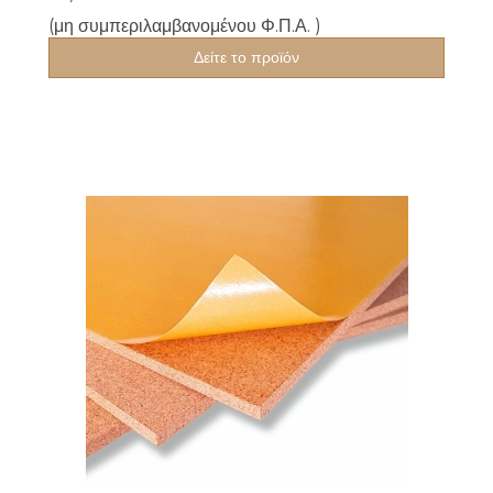
(μη συμπεριλαμβανομένου Φ.Π.Α. )
Δείτε το προϊόν