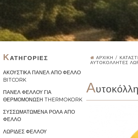
Κ
ΑΤΗΓΟΡΊΕΣ
ΑΡΧΙΚΉ
/
ΚΑΤΆΣ
ΑΥΤΟΚΌΛΛΗΤΕΣ ΛΩ
ΑΚΟΥΣΤΙΚΆ ΠΆΝΕΛ ΑΠΌ ΦΕΛΛΌ
BITCORK
Α
υτοκόλλ
ΠΆΝΕΛ ΦΕΛΛΟΎ ΓΙΑ
ΘΕΡΜΟΜΌΝΩΣΗ THERMOKORK
ΣΥΣΣΩΜΑΤΩΜΈΝΑ ΡΟΛΆ ΑΠΌ
ΦΕΛΛΌ
ΛΩΡΊΔΕΣ ΦΕΛΛΟΎ