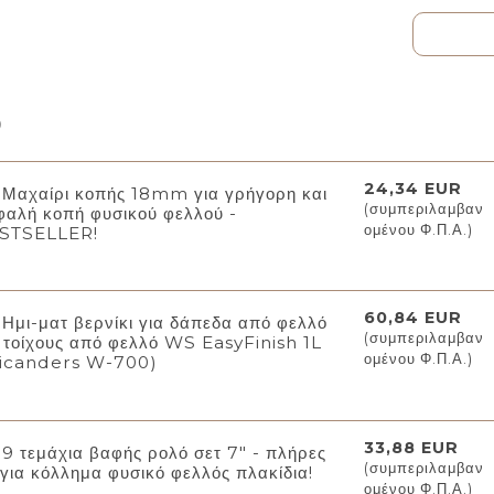
ρ
24,34 EUR
Μαχαίρι κοπής 18mm για γρήγορη και
(συμπεριλαμβαν
φαλή κοπή φυσικού φελλού -
ομένου Φ.Π.Α.)
STSELLER!
60,84 EUR
Ημι-ματ βερνίκι για δάπεδα από φελλό
(συμπεριλαμβαν
ι τοίχους από φελλό WS EasyFinish 1L
ομένου Φ.Π.Α.)
icanders W-700)
33,88 EUR
9 τεμάχια βαφής ρολό σετ 7" - πλήρες
(συμπεριλαμβαν
 για κόλλημα φυσικό φελλός πλακίδια!
ομένου Φ.Π.Α.)