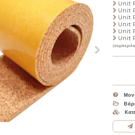
Unit P
Unit P
Unit 
Unit 
Unit 
Unit 
(συμπεριλ
Μον
Βάρ
Κατ