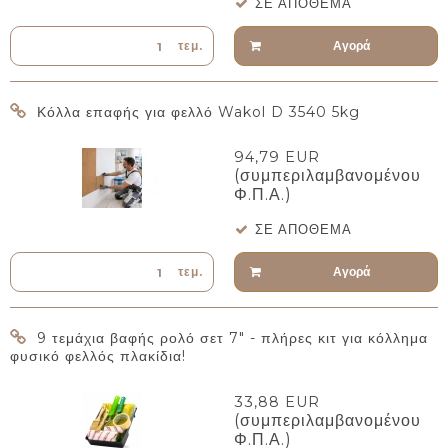
ΣΕ ΑΠΌΘΕΜΑ
Αγορά
τεμ.
Κόλλα επαφής για φελλό Wakol D 3540 5kg
94,79 EUR
(συμπεριλαμβανομένου
Φ.Π.Α.)
ΣΕ ΑΠΌΘΕΜΑ
Αγορά
τεμ.
9 τεμάχια βαφής ρολό σετ 7" - πλήρες κιτ για κόλλημα
φυσικό φελλός πλακίδια!
33,88 EUR
(συμπεριλαμβανομένου
Φ.Π.Α.)