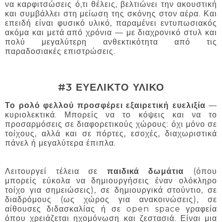
να καρφιτσώσεις ό,τι θέλεις, βελτιώνει την ακουστική
και συμβάλλει στη μείωση της σκόνης στον αέρα. Και
επειδή είναι φυσικό υλικό, παραμένει εντυπωσιακός
ακόμα και μετά από χρόνια — με διαχρονικό στυλ και
πολύ μεγαλύτερη ανθεκτικότητα από τις
παραδοσιακές επιστρώσεις.
#3 ΕΥΕΛΙΚΤΟ ΥΛΙΚΟ
Το ρολό φελλού προσφέρει εξαιρετική ευελιξία
—
κυριολεκτικά. Μπορείς να το κόψεις και να το
προσαρμόσεις σε διαφορετικούς χώρους: όχι μόνο σε
τοίχους, αλλά και σε πόρτες, εσοχές, διαχωριστικά
πάνελ ή μεγαλύτερα έπιπλα.
Λειτουργεί τέλεια σε
παιδικά δωμάτια
(όπου
μπορείς εύκολα να δημιουργήσεις έναν ολόκληρο
τοίχο για σημειώσεις), σε δημιουργικά στούντιο, σε
διαδρόμους (ως χώρος για ανακοινώσεις), σε
αίθουσες διδασκαλίας ή σε open space γραφεία
όπου χρειάζεται ηχομόνωση και ζεστασιά. Είναι μια