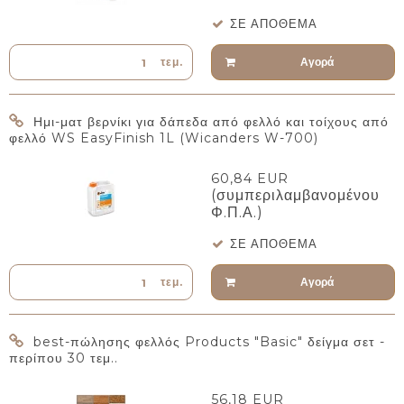
ΣΕ ΑΠΌΘΕΜΑ
Αγορά
τεμ.
Ημι-ματ βερνίκι για δάπεδα από φελλό και τοίχους από
φελλό WS EasyFinish 1L (Wicanders W-700)
60,84 EUR
(συμπεριλαμβανομένου
Φ.Π.Α.)
ΣΕ ΑΠΌΘΕΜΑ
Αγορά
τεμ.
best-πώλησης φελλός Products "Basic" δείγμα σετ -
περίπου 30 τεμ..
56,18 EUR