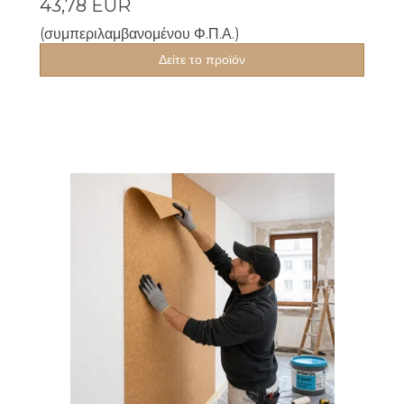
43,78 EUR
(συμπεριλαμβανομένου Φ.Π.Α.)
Δείτε το προϊόν