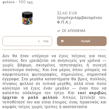
φελλού - 100 τμχ.
32,40 EUR
(συμπεριλαμβανομένου
Φ.Π.Α.)
ΣΕ ΑΠΌΘΕΜΑ
Αγορά
τεμ.
Δεν θα ήταν υπέροχο να έχεις τοίχους για τους
οποίους δεν χρειάζεται να ανησυχείς για χρόνια —
χωρίς βάψιμο, σκισμένες ταπετσαρίες ή συνεχή
σκούπισμα σκόνης; Και ένα μέρος όπου μπορείς να
καρφιτσώσεις φωτογραφίες, σημειώσεις, σημαντικά
έγγραφα; Στα μεγάλα καταστήματα θα βρεις πολλούς
πίνακες φελλού σε τυπικά μεγέθη, αλλά είναι πολύ
καλύτερο να έχεις έναν μεγάλο — έναν που να
καλύπτει ολόκληρο τον τοίχο. Και
εκεί ακριβώς
έρχεται ο ρολό φελλού
. Απλώς ξετύλιξέ τον,
τοποθέτησέ τον και είσαι έτοιμος: ένας πρακτικός και
κομψός τοίχος χωρίς τρύπες ή ακαταστασία.