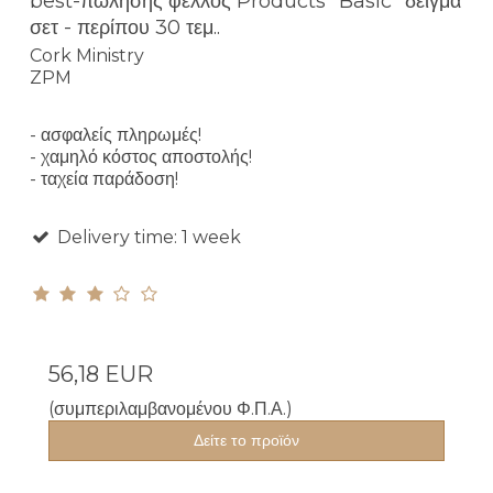
best-πώλησης φελλός Products "Basic" δείγμα
σετ - περίπου 30 τεμ..
Cork Ministry
ZPM
- ασφαλείς πληρωμές!
- χαμηλό κόστος αποστολής!
- ταχεία παράδοση!
Delivery time: 1 week
56,18 EUR
(συμπεριλαμβανομένου Φ.Π.Α.)
Δείτε το προϊόν