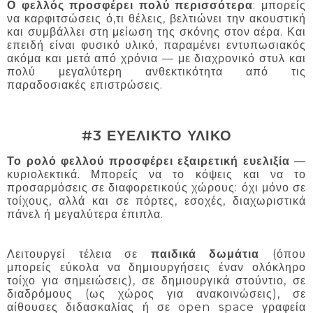
Ο φελλός προσφέρει πολύ περισσότερα
: μπορείς
να καρφιτσώσεις ό,τι θέλεις, βελτιώνει την ακουστική
και συμβάλλει στη μείωση της σκόνης στον αέρα. Και
επειδή είναι φυσικό υλικό, παραμένει εντυπωσιακός
ακόμα και μετά από χρόνια — με διαχρονικό στυλ και
πολύ μεγαλύτερη ανθεκτικότητα από τις
παραδοσιακές επιστρώσεις.
#3 ΕΥΕΛΙΚΤΟ ΥΛΙΚΟ
Το ρολό φελλού προσφέρει εξαιρετική ευελιξία
—
κυριολεκτικά. Μπορείς να το κόψεις και να το
προσαρμόσεις σε διαφορετικούς χώρους: όχι μόνο σε
τοίχους, αλλά και σε πόρτες, εσοχές, διαχωριστικά
πάνελ ή μεγαλύτερα έπιπλα.
Λειτουργεί τέλεια σε
παιδικά δωμάτια
(όπου
μπορείς εύκολα να δημιουργήσεις έναν ολόκληρο
τοίχο για σημειώσεις), σε δημιουργικά στούντιο, σε
διαδρόμους (ως χώρος για ανακοινώσεις), σε
αίθουσες διδασκαλίας ή σε open space γραφεία