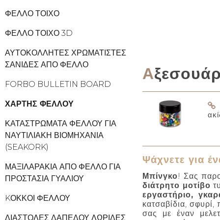
ΦΕΛΛΌ ΤΟΊΧΟ
ΦΕΛΛΌ ΤΟΊΧΟ 3D
ΑΥΤΟΚΌΛΛΗΤΕΣ ΧΡΩΜΑΤΙΣΤΈΣ
ΣΑΝΊΔΕΣ ΑΠΌ ΦΕΛΛΌ
Αξεσουά
FORBO BULLETIN BOARD
ΧΆΡΤΗΣ ΦΕΛΛΟΎ
ακί
ΚΑΤΑΣΤΡΏΜΑΤΑ ΦΕΛΛΟΎ ΓΙΑ
ΝΑΥΤΙΛΙΑΚΉ ΒΙΟΜΗΧΑΝΊΑ
(SEAKORK)
Ψάχνετε για έν
ΜΑΞΙΛΑΡΆΚΙΑ ΑΠΌ ΦΕΛΛΌ ΓΙΑ
Μπίνγκο
! Σας παρ
ΠΡΟΣΤΑΣΊΑ ΓΥΑΛΙΟΎ
διάτρητο μοτίβο
τ
εργαστήριο, γκαρ
KΌΚΚΟΙ ΦΕΛΛΟΎ
κατσαβίδια, σφυρί, 
σας με έναν μελε
ΔΙΑΣΤΟΛΈΣ ΔΑΠΈΔΟΥ ΛΩΡΊΔΕΣ