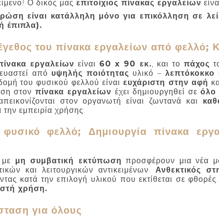
είμενο! Ο δικός μας
επιτοίχιος πίνακας εργαλείων
είνα
ρώση είναι κατάλληλη μόνο για επικόλληση σε λείε
ή έπιπλα).
μέγεθος του πίνακα εργαλείων από φελλό; Κα
πίνακα εργαλείων
είναι
60 x 90 εκ.
, και το
πάχος
τ
κευαστεί από
υψηλής ποιότητας
υλικό –
λεπτόκοκκο
δομή του φυσικού φελλού είναι
ευχάριστη στην αφή
κ
ωση στον
πίνακα εργαλείων
έχει δημιουργηθεί σε
όλο
απεικονίζονται στον οργανωτή είναι ζωντανά και
καθ
ά την εμπειρία χρήσης.
φυσικό φελλό; Δημιουργία πίνακα εργα
ύ με
μη συμβατική εκτύπωση
προσφέρουν μια νέα μα
τικών και λειτουργικών αντικειμένων.
Ανθεκτικός στ
τας κατά την επιλογή υλικού που εκτίθεται σε φθορές
στή χρήση.
σταση για όλους