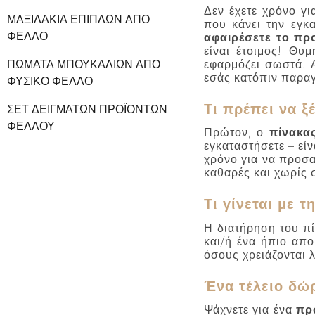
Δεν έχετε χρόνο γ
ΜΑΞΙΛΆΚΙΑ ΕΠΊΠΛΩΝ ΑΠΌ
που κάνει την εγ
ΦΕΛΛΌ
αφαιρέσετε το πρ
είναι έτοιμος! Θυ
εφαρμόζει σωστά. 
ΠΏΜΑΤΑ ΜΠΟΥΚΑΛΙΏΝ ΑΠΌ
εσάς κατόπιν παραγ
ΦΥΣΙΚΌ ΦΕΛΛΌ
Τι πρέπει να ξ
ΣΕΤ ΔΕΙΓΜΆΤΩΝ ΠΡΟΪΌΝΤΩΝ
ΦΕΛΛΟΎ
Πρώτον, ο
πίνακα
εγκαταστήσετε – εί
χρόνο για να προσα
καθαρές και χωρίς 
Τι γίνεται με 
Η διατήρηση του π
και/ή ένα ήπιο απ
όσους χρειάζονται λ
Ένα τέλειο δώρ
Ψάχνετε για ένα
πρ