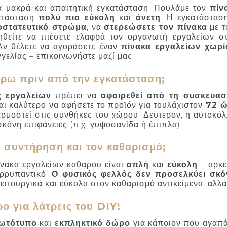
ια μακρά και απαιτητική εγκατάσταση; Πουλάμε τον
πίν
κατάσταση
πολύ πιο εύκολη
και
άνετη
. Η εγκατάστασ
οστατευτικό στρώμα
, να
στερεώσετε τον πίνακα
με τ
μηθείτε να πιέσετε ελαφρά τον οργανωτή εργαλείων σ
Αν θέλετε να αγοράσετε έναν
πίνακα εργαλείων χωρ
γελίας – επικοινωνήστε μαζί μας.
έρω πριν από την εγκατάσταση;
ς εργαλείων
πρέπει να
αφαιρεθεί από τη συσκευασ
ναι καλύτερο να αφήσετε το προϊόν για τουλάχιστον
72 ώ
ρμοστεί στις συνθήκες του χώρου. Δεύτερον, η αυτοκόλλ
σκόνη επιφάνειες (π.χ. γυψοσανίδα ή έπιπλα).
τη συντήρηση και τον καθαρισμό;
ίνακα εργαλείων καθαρού είναι
απλή
και
εύκολη
– αρκε
ορρυπαντικό.
Ο φυσικός φελλός δεν προσελκύει σκό
ειτουργικά και εύκολα στον καθαρισμό αντικείμενα, αλλά
ο για λάτρεις του DIY!
ωτότυπο
και
εκπληκτικό δώρο
για κάποιον που αγαπά 