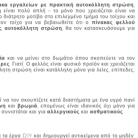
ακα εργαλείων με πρακτική αυτοκόλλητη στρώση
,
η είναι πολύ απλή – το μόνο που χρειάζεται είναι να
ο διάτρητο μοτίβο στο επιλεγμένο τμήμα του τοίχου και
τον τοίχο για να βεβαιωθείτε ότι ο
πίνακας φελλού
ίς αυτοκόλλητη στρώση
, θα τον κατασκευάσουμε για
ία
και να μείνει στο δωμάτιο όπου σκοπεύετε να τον
ρες
. Γιατί; Ο φελλός είναι φυσικό προϊόν και χρειάζεται
ητη στρώση είναι κατάλληλη μόνο για λείες, επίπεδες,
ί να τον σκουπίζετε κατά διαστήματα με ένα υγρό πανί
νη
και
βρωμιά
, επομένως είναι ιδανικός όχι μόνο για
 συνιστάται και για
αλλεργικούς
και
ασθματικούς
.
τα έργα DIY και δημιουργεί αντικείμενα από το μηδέν;