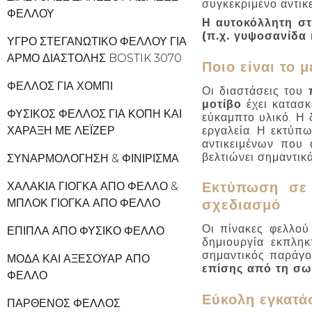
συγκεκριμένο αντικ
ΦΕΛΛΟΎ
Η αυτοκόλλητη στ
(π.χ. γυψοσανίδα 
ΥΓΡΌ ΣΤΕΓΑΝΩΤΙΚΌ ΦΕΛΛΟΎ ΓΙΑ
ΑΡΜΌ ΔΙΑΣΤΟΛΉΣ BOSTIK 3070
Ποιο είναι το 
ΦΕΛΛΌΣ ΓΙΑ ΧΌΜΠΙ
Οι διαστάσεις του
μοτίβο
έχει κατασ
ΦΥΣΙΚΌΣ ΦΕΛΛΌΣ ΓΙΑ ΚΟΠΉ ΚΑΙ
εύκαμπτο υλικό. Η 
εργαλεία. Η εκτύπ
ΧΆΡΑΞΗ ΜΕ ΛΈΙΖΕΡ
αντικειμένων που 
βελτιώνει σημαντικ
ΣΥΝΑΡΜΟΛΌΓΗΣΗ & ΦΙΝΊΡΙΣΜΑ
Εκτύπωση σε 
ΧΑΛΆΚΙΑ ΓΙΌΓΚΑ ΑΠΌ ΦΕΛΛΌ &
ΜΠΛΟΚ ΓΙΌΓΚΑ ΑΠΌ ΦΕΛΛΌ
σχεδιασμό
Οι πίνακες φελλο
ΈΠΙΠΛΑ ΑΠΌ ΦΥΣΙΚΌ ΦΕΛΛΌ
δημιουργία εκπληκ
σημαντικός παράγον
ΜΌΔΑ ΚΑΙ ΑΞΕΣΟΥΆΡ ΑΠΌ
επίσης από τη σω
ΦΕΛΛΌ
Εύκολη εγκατά
ΠΑΡΘΈΝΟΣ ΦΕΛΛΌΣ