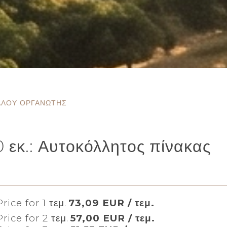
ΕΛΛΟΎ ΟΡΓΑΝΩΤΉΣ
 εκ.: Αυτοκόλλητος πίνακας
rice for 1 τεμ.
73,09 EUR / τεμ.
rice for 2 τεμ.
57,00 EUR / τεμ.