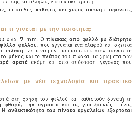
ι επίσης κατάλληλος για οικιακή χρήση.
ς, επίπεδες, καθαρές και χωρίς σκόνη επιφάνειες
ι τι γίνεται με την ποιότητα;
ου είναι
7 mm
. Ο
πίνακας από φελλό με διάτρητο
 φύλλο φελλού
, που εγγυάται ένα ελαφρύ και σχετικά
αι
μαλακή
, ώστε να μην τραυματιστείτε όταν πιάνετε τα
 το μήκος
και το
πλάτος
του πίνακα. Τα χρώματα των
αρά ορατά
ακόμη και από απόσταση, γεγονός που
λείων με νέα τεχνολογία και πρακτικό
τιά στη χρήση του φελλού και καθιστούν δυνατή τη
η φθορά, την υγρασία
και
τις γρατζουνιές
– ένας
.
Η ανθεκτικότητα του πίνακα εργαλείων εξαρτάται