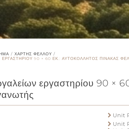
ΤΗΜΑ
/
ΧΆΡΤΗΣ ΦΕΛΛΟΎ
/
Ν ΕΡΓΑΣΤΗΡΊΟΥ 90 × 60 ΕΚ.: ΑΥΤΟΚΌΛΛΗΤΟΣ ΠΊΝΑΚΑΣ Φ
ργαλείων εργαστηρίου 90 × 60
γανωτής
Unit P
Unit P