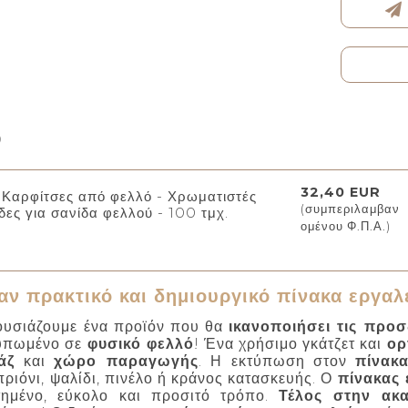
ρ
32,40 EUR
Καρφίτσες από φελλό - Χρωματιστές
(συμπεριλαμβαν
δες για σανίδα φελλού - 100 τμχ.
ομένου Φ.Π.Α.)
αν πρακτικό και δημιουργικό πίνακα εργαλ
ουσιάζουμε ένα προϊόν που θα
ικανοποιήσει τις προσ
υπωμένο σε
φυσικό φελλό
! Ένα χρήσιμο γκάτζετ και
ορ
άζ
και
χώρο παραγωγής
. Η εκτύπωση στον
πίνακ
πριόνι, ψαλίδι, πινέλο ή κράνος κατασκευής. Ο
πίνακας 
τημένο, εύκολο και προσιτό τρόπο.
Τέλος στην ακα