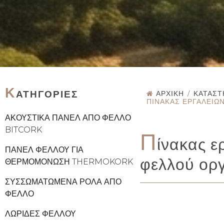
Κ
ΑΤΗΓΟΡΊΕΣ
ΑΡΧΙΚΉ
/
ΚΑΤΆΣ
ΠΊΝΑΚΑΣ ΕΡΓΑΛΕΊΩ
ΑΚΟΥΣΤΙΚΆ ΠΆΝΕΛ ΑΠΌ ΦΕΛΛΌ
BITCORK
Π
ίνακας ε
ΠΆΝΕΛ ΦΕΛΛΟΎ ΓΙΑ
φελλού ορ
ΘΕΡΜΟΜΌΝΩΣΗ THERMOKORK
ΣΥΣΣΩΜΑΤΩΜΈΝΑ ΡΟΛΆ ΑΠΌ
ΦΕΛΛΌ
ΛΩΡΊΔΕΣ ΦΕΛΛΟΎ