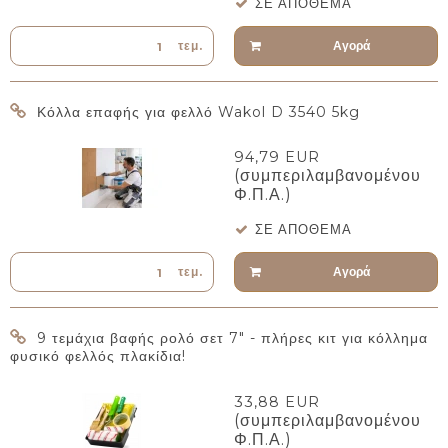
ΣΕ ΑΠΌΘΕΜΑ
Αγορά
τεμ.
Κόλλα επαφής για φελλό Wakol D 3540 5kg
94,79 EUR
(συμπεριλαμβανομένου
Φ.Π.Α.)
ΣΕ ΑΠΌΘΕΜΑ
Αγορά
τεμ.
9 τεμάχια βαφής ρολό σετ 7" - πλήρες κιτ για κόλλημα
φυσικό φελλός πλακίδια!
33,88 EUR
(συμπεριλαμβανομένου
Φ.Π.Α.)