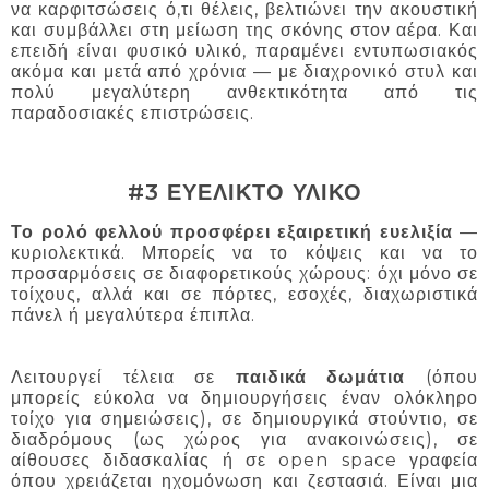
να καρφιτσώσεις ό,τι θέλεις, βελτιώνει την ακουστική
και συμβάλλει στη μείωση της σκόνης στον αέρα. Και
επειδή είναι φυσικό υλικό, παραμένει εντυπωσιακός
ακόμα και μετά από χρόνια — με διαχρονικό στυλ και
πολύ μεγαλύτερη ανθεκτικότητα από τις
παραδοσιακές επιστρώσεις.
#3 ΕΥΕΛΙΚΤΟ ΥΛΙΚΟ
Το ρολό φελλού προσφέρει εξαιρετική ευελιξία
—
κυριολεκτικά. Μπορείς να το κόψεις και να το
προσαρμόσεις σε διαφορετικούς χώρους: όχι μόνο σε
τοίχους, αλλά και σε πόρτες, εσοχές, διαχωριστικά
πάνελ ή μεγαλύτερα έπιπλα.
Λειτουργεί τέλεια σε
παιδικά δωμάτια
(όπου
μπορείς εύκολα να δημιουργήσεις έναν ολόκληρο
τοίχο για σημειώσεις), σε δημιουργικά στούντιο, σε
διαδρόμους (ως χώρος για ανακοινώσεις), σε
αίθουσες διδασκαλίας ή σε open space γραφεία
όπου χρειάζεται ηχομόνωση και ζεστασιά. Είναι μια