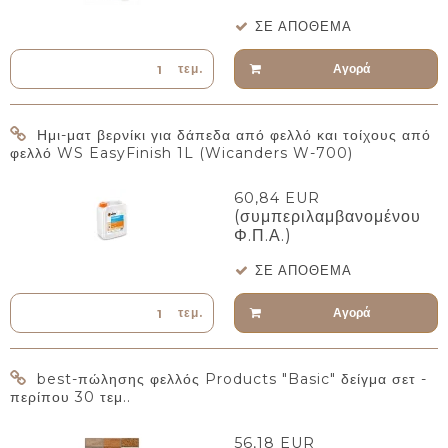
ΣΕ ΑΠΌΘΕΜΑ
Αγορά
τεμ.
Ημι-ματ βερνίκι για δάπεδα από φελλό και τοίχους από
φελλό WS EasyFinish 1L (Wicanders W-700)
60,84 EUR
(συμπεριλαμβανομένου
Φ.Π.Α.)
ΣΕ ΑΠΌΘΕΜΑ
Αγορά
τεμ.
best-πώλησης φελλός Products "Basic" δείγμα σετ -
περίπου 30 τεμ..
56,18 EUR