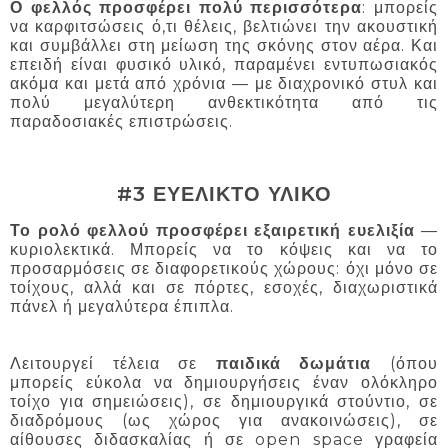
Ο φελλός προσφέρει πολύ περισσότερα
: μπορείς
να καρφιτσώσεις ό,τι θέλεις, βελτιώνει την ακουστική
και συμβάλλει στη μείωση της σκόνης στον αέρα. Και
επειδή είναι φυσικό υλικό, παραμένει εντυπωσιακός
ακόμα και μετά από χρόνια — με διαχρονικό στυλ και
πολύ μεγαλύτερη ανθεκτικότητα από τις
παραδοσιακές επιστρώσεις.
#3 ΕΥΕΛΙΚΤΟ ΥΛΙΚΟ
Το ρολό φελλού προσφέρει εξαιρετική ευελιξία
—
κυριολεκτικά. Μπορείς να το κόψεις και να το
προσαρμόσεις σε διαφορετικούς χώρους: όχι μόνο σε
τοίχους, αλλά και σε πόρτες, εσοχές, διαχωριστικά
πάνελ ή μεγαλύτερα έπιπλα.
Λειτουργεί τέλεια σε
παιδικά δωμάτια
(όπου
μπορείς εύκολα να δημιουργήσεις έναν ολόκληρο
τοίχο για σημειώσεις), σε δημιουργικά στούντιο, σε
διαδρόμους (ως χώρος για ανακοινώσεις), σε
αίθουσες διδασκαλίας ή σε open space γραφεία