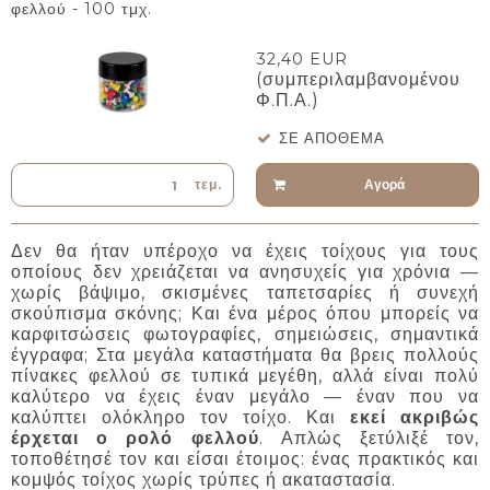
φελλού - 100 τμχ.
32,40 EUR
(συμπεριλαμβανομένου
Φ.Π.Α.)
ΣΕ ΑΠΌΘΕΜΑ
Αγορά
τεμ.
Δεν θα ήταν υπέροχο να έχεις τοίχους για τους
οποίους δεν χρειάζεται να ανησυχείς για χρόνια —
χωρίς βάψιμο, σκισμένες ταπετσαρίες ή συνεχή
σκούπισμα σκόνης; Και ένα μέρος όπου μπορείς να
καρφιτσώσεις φωτογραφίες, σημειώσεις, σημαντικά
έγγραφα; Στα μεγάλα καταστήματα θα βρεις πολλούς
πίνακες φελλού σε τυπικά μεγέθη, αλλά είναι πολύ
καλύτερο να έχεις έναν μεγάλο — έναν που να
καλύπτει ολόκληρο τον τοίχο. Και
εκεί ακριβώς
έρχεται ο ρολό φελλού
. Απλώς ξετύλιξέ τον,
τοποθέτησέ τον και είσαι έτοιμος: ένας πρακτικός και
κομψός τοίχος χωρίς τρύπες ή ακαταστασία.