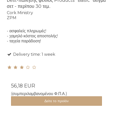
best-πώλησης φελλός Products "Basic" δείγμα
σετ - περίπου 30 τεμ..
Cork Ministry
ZPM
- ασφαλείς πληρωμές!
- χαμηλό κόστος αποστολής!
- ταχεία παράδοση!
Delivery time: 1 week
56,18 EUR
(συμπεριλαμβανομένου Φ.Π.Α.)
Δείτε το προϊόν