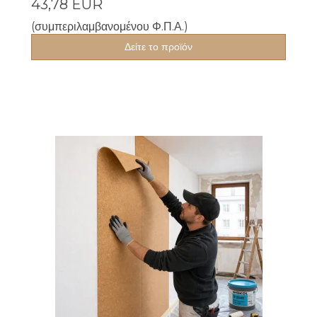
43,78 EUR
(συμπεριλαμβανομένου Φ.Π.Α.)
Δείτε το προϊόν