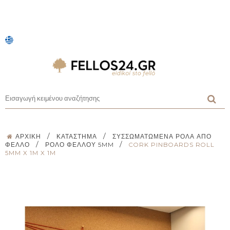
/
/
ΑΡΧΙΚΉ
ΚΑΤΆΣΤΗΜΑ
ΣΥΣΣΩΜΑΤΩΜΈΝΑ ΡΟΛΆ ΑΠΌ
/
/
ΦΕΛΛΌ
ΡΟΛΌ ΦΕΛΛΟΎ 5MM
CORK PINBOARDS ROLL
5MM X 1M X 1M