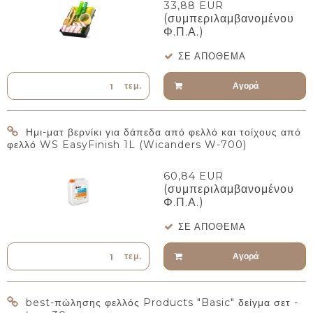
33,88 EUR
(συμπεριλαμβανομένου
Φ.Π.Α.)
ΣΕ ΑΠΌΘΕΜΑ
Αγορά
τεμ.
Ημι-ματ βερνίκι για δάπεδα από φελλό και τοίχους από
φελλό WS EasyFinish 1L (Wicanders W-700)
60,84 EUR
(συμπεριλαμβανομένου
Φ.Π.Α.)
ΣΕ ΑΠΌΘΕΜΑ
Αγορά
τεμ.
best-πώλησης φελλός Products "Basic" δείγμα σετ -