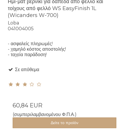
Ημι-ματ βερνίκι για δάπεδα από φελλό και
τοίχους από φελλό WS EasyFinish 1L
(Wicanders W-700)
Loba
041004005
- ασφαλείς πληρωμές!
- χαμηλό κόστος αποστολής!
- ταχεία παράδοση!
Σε απόθεμα
60,84 EUR
(συμπεριλαμβανομένου Φ.Π.Α.)
Δείτε το προϊόν