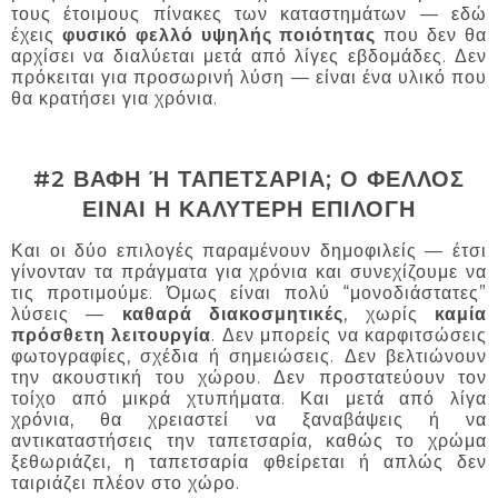
τους έτοιμους πίνακες των καταστημάτων — εδώ
έχεις
φυσικό φελλό υψηλής ποιότητας
που δεν θα
αρχίσει να διαλύεται μετά από λίγες εβδομάδες. Δεν
πρόκειται για προσωρινή λύση — είναι ένα υλικό που
θα κρατήσει για χρόνια.
#2 ΒΑΦΗ Ή ΤΑΠΕΤΣΑΡΙΑ; Ο ΦΕΛΛΟΣ
ΕΙΝΑΙ Η ΚΑΛΥΤΕΡΗ ΕΠΙΛΟΓΗ
Και οι δύο επιλογές παραμένουν δημοφιλείς — έτσι
γίνονταν τα πράγματα για χρόνια και συνεχίζουμε να
τις προτιμούμε. Όμως είναι πολύ “μονοδιάστατες”
λύσεις —
καθαρά διακοσμητικές
, χωρίς
καμία
πρόσθετη λειτουργία
. Δεν μπορείς να καρφιτσώσεις
φωτογραφίες, σχέδια ή σημειώσεις. Δεν βελτιώνουν
την ακουστική του χώρου. Δεν προστατεύουν τον
τοίχο από μικρά χτυπήματα. Και μετά από λίγα
χρόνια, θα χρειαστεί να ξαναβάψεις ή να
αντικαταστήσεις την ταπετσαρία, καθώς το χρώμα
ξεθωριάζει, η ταπετσαρία φθείρεται ή απλώς δεν
ταιριάζει πλέον στο χώρο.