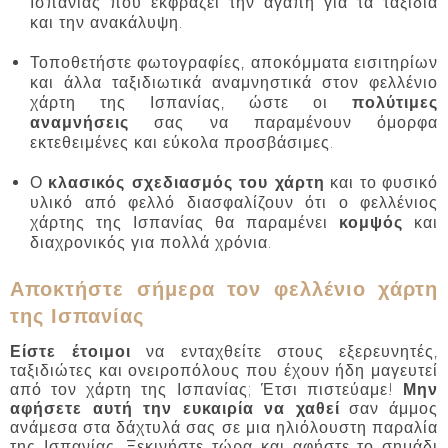
Ισπανίας που εκφράζει την αγάπη για τα ταξίδια
και την ανακάλυψη.
Τοποθετήστε φωτογραφίες, αποκόμματα εισιτηρίων
και άλλα ταξιδιωτικά αναμνηστικά στον φελλένιο
χάρτη της Ισπανίας, ώστε οι
πολύτιμες
αναμνήσεις
σας να παραμένουν όμορφα
εκτεθειμένες και εύκολα προσβάσιμες.
Ο
κλασικός σχεδιασμός του χάρτη
και το φυσικό
υλικό από φελλό διασφαλίζουν ότι ο φελλένιος
χάρτης της Ισπανίας θα παραμένει
κομψός
και
διαχρονικός για πολλά χρόνια.
Αποκτήστε σήμερα τον φελλένιο χάρτη
της Ισπανίας
Είστε έτοιμοι
να ενταχθείτε στους εξερευνητές,
ταξιδιώτες και ονειροπόλους που έχουν ήδη μαγευτεί
από τον χάρτη της Ισπανίας; Έτσι πιστεύαμε!
Μην
αφήσετε αυτή την ευκαιρία να χαθεί
σαν άμμος
ανάμεσα στα δάχτυλά σας σε μια ηλιόλουστη παραλία
της Ισπανίας. Ξεκινήστε τώρα και αφήστε το σημάδι