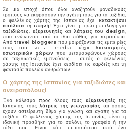
Σε μια εποχή όπου όλοι αναζητούν μοναδικούς
τρόπους να εκφράσουν την αγάπη τους για τα ταξίδια,
ο φελλένιος χάρτης της Ισπανίας έχει
κατακτήσει
απόλυτα τη σκηνή
! Έχει γίνει η πρώτη επιλογή για
ταξιδιώτες, εξερευνητές
και
λάτρεις του design
,
που ενώνονται από το ίδιο πάθος για περιπέτεια.
Από
travel bloggers
που μοιράζονται τις εμπειρίες
τους στα social media μέχρι
διακοσμητές
εσωτερικών χώρων
που μεταμορφώνουν χώρους
σε ταξιδιωτικές εμπνεύσεις – αυτός ο φελλένιος
χάρτης της Ισπανίας έχει κερδίσει τις καρδιές και τη
φαντασία πολλών ανθρώπων.
Ο χάρτης της Ισπανίας για ταξιδιώτες και
ονειροπόλους!
Ένα κάλεσμα προς όλους τους
εξερευνητές
της
Ισπανίας, τους
λάτρεις της γεωγραφίας
και όσους
έχουν αστείρευτη δίψα για γνώση και αγάπη για τα
ταξίδια. Ο φελλένιος χάρτης της Ισπανίας είναι η
ιδανική προσθήκη για το σαλόνι, το γραφείο ή την
τάξη σας. Είναι κάτι περισσότερο από ένα