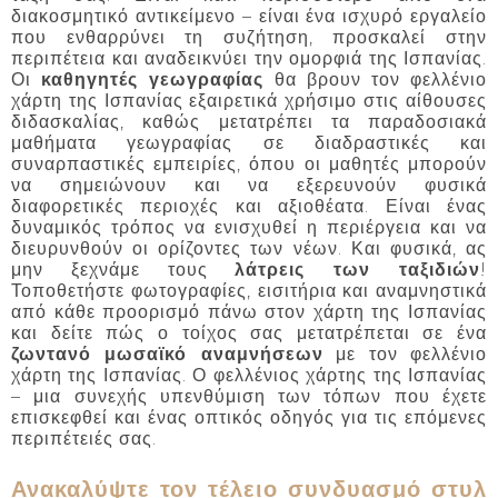
διακοσμητικό αντικείμενο – είναι ένα ισχυρό εργαλείο
που ενθαρρύνει τη συζήτηση, προσκαλεί στην
περιπέτεια και αναδεικνύει την ομορφιά της Ισπανίας.
Οι
καθηγητές γεωγραφίας
θα βρουν τον φελλένιο
χάρτη της Ισπανίας εξαιρετικά χρήσιμο στις αίθουσες
διδασκαλίας, καθώς μετατρέπει τα παραδοσιακά
μαθήματα γεωγραφίας σε διαδραστικές και
συναρπαστικές εμπειρίες, όπου οι μαθητές μπορούν
να σημειώνουν και να εξερευνούν φυσικά
διαφορετικές περιοχές και αξιοθέατα. Είναι ένας
δυναμικός τρόπος να ενισχυθεί η περιέργεια και να
διευρυνθούν οι ορίζοντες των νέων. Και φυσικά, ας
μην ξεχνάμε τους
λάτρεις των ταξιδιών
!
Τοποθετήστε φωτογραφίες, εισιτήρια και αναμνηστικά
από κάθε προορισμό πάνω στον χάρτη της Ισπανίας
και δείτε πώς ο τοίχος σας μετατρέπεται σε ένα
ζωντανό μωσαϊκό αναμνήσεων
με τον φελλένιο
χάρτη της Ισπανίας. Ο φελλένιος χάρτης της Ισπανίας
– μια συνεχής υπενθύμιση των τόπων που έχετε
επισκεφθεί και ένας οπτικός οδηγός για τις επόμενες
περιπέτειές σας.
Ανακαλύψτε τον τέλειο συνδυασμό στυλ