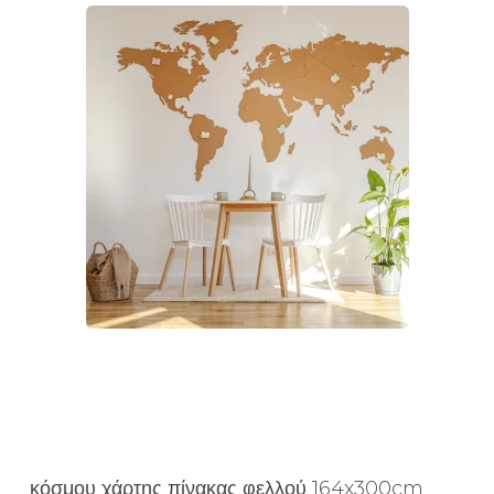
κόσμου χάρτης πίνακας φελλού 164x300cm