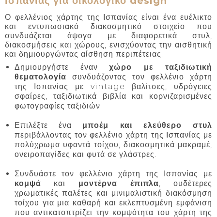
Ισπανίας για οικολογικό design
Ο φελλένιος χάρτης της Ισπανίας είναι ένα ευέλικτο
και εντυπωσιακό διακοσμητικό στοιχείο που
συνδυάζεται άψογα με διαφορετικά στυλ,
διακοσμήσεις και χώρους, ενισχύοντας την αισθητική
και δημιουργώντας αίσθηση περιπέτειας.
Δημιουργήστε έναν
χώρο με ταξιδιωτική
θεματολογία
συνδυάζοντας τον φελλένιο χάρτη
της Ισπανίας με vintage βαλίτσες, υδρόγειες
σφαίρες, ταξιδιωτικά βιβλία και κορνιζαρισμένες
φωτογραφίες ταξιδιών.
Επιλέξτε ένα
μποέμ και ελεύθερο στυλ
περιβάλλοντας τον φελλένιο χάρτη της Ισπανίας με
πολύχρωμα υφαντά τοίχου, διακοσμητικά μακραμέ,
ονειροπαγίδες και φυτά σε γλάστρες.
Συνδυάστε τον φελλένιο χάρτη της Ισπανίας με
κομψά
και
μοντέρνα έπιπλα
, ουδέτερες
χρωματικές παλέτες και μινιμαλιστική διακόσμηση
τοίχου για μια καθαρή και εκλεπτυσμένη εμφάνιση
που αντικατοπτρίζει την κομψότητα του χάρτη της