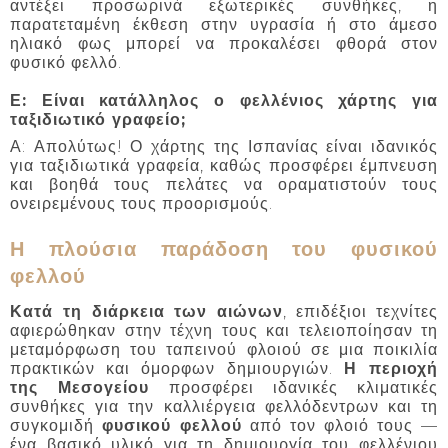
αντέξει προσωρινά εξωτερικές συνθήκες, η
παρατεταμένη έκθεση στην υγρασία ή στο άμεσο
ηλιακό φως μπορεί να προκαλέσει φθορά στον
φυσικό φελλό.
Ε: Είναι κατάλληλος ο φελλένιος χάρτης για
ταξιδιωτικό γραφείο;
Α: Απολύτως! Ο χάρτης της Ισπανίας είναι ιδανικός
για ταξιδιωτικά γραφεία, καθώς προσφέρει έμπνευση
και βοηθά τους πελάτες να οραματιστούν τους
ονειρεμένους τους προορισμούς.
Η πλούσια παράδοση του φυσικού
φελλού
Κατά τη διάρκεια των αιώνων
, επιδέξιοι τεχνίτες
αφιερώθηκαν στην τέχνη τους και τελειοποίησαν τη
μεταμόρφωση του ταπεινού φλοιού σε μια ποικιλία
πρακτικών και όμορφων δημιουργιών.
Η περιοχή
της Μεσογείου
προσφέρει ιδανικές κλιματικές
συνθήκες για την καλλιέργεια φελλόδεντρων και τη
συγκομιδή
φυσικού φελλού
από τον φλοιό τους —
ένα βασικό υλικό για τη δημιουργία του φελλένιου